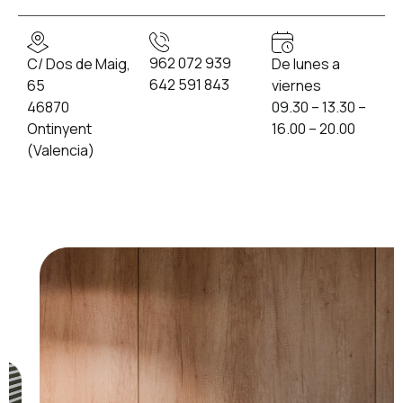
962 072 939
De lunes a
C/ Dos de Maig,
642 591 843
viernes
65
09.30 – 13.30 –
46870
16.00 – 20.00
Ontinyent
(Valencia)