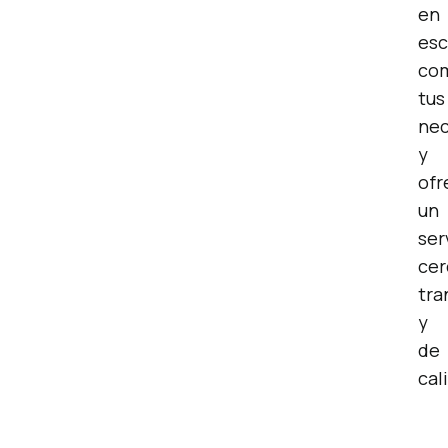
en
esc
co
tus
nec
y
ofr
un
ser
cer
tra
y
de
cal