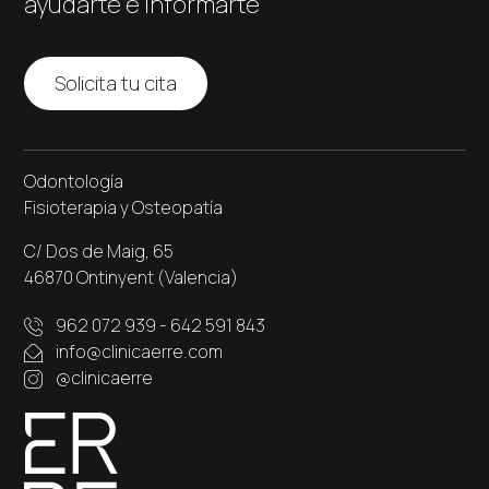
ayudarte e informarte
Solicita tu cita
Odontología
Fisioterapia y Osteopatía
C/ Dos de Maig, 65
46870 Ontinyent (Valencia)
962 072 939
-
642 591 843
info@clinicaerre.com
@clinicaerre